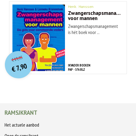
Henk Hanssen
Zwangerschapsmanagement
voor mannen
Zwangerschapsmanagement
is hét boek voor ...
O
orspr
onkelijke
Huidige
19,95
€
prijs
prijs
7,90
IKVADER BOEKEN
was:
€
is:
PAP - 376 BLZ
€ 19,95.
€ 7,90.
RAMSJKRANT
Het actuele aanbod
Open de ramsjkrant