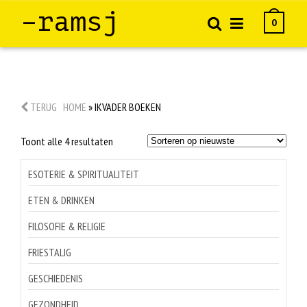
–ramsj
0
TERUG
HOME
»
IKVADER BOEKEN
Gesorteerd
Toont alle 4 resultaten
op
nieuwste
ESOTERIE & SPIRITUALITEIT
ETEN & DRINKEN
FILOSOFIE & RELIGIE
FRIESTALIG
GESCHIEDENIS
GEZONDHEID