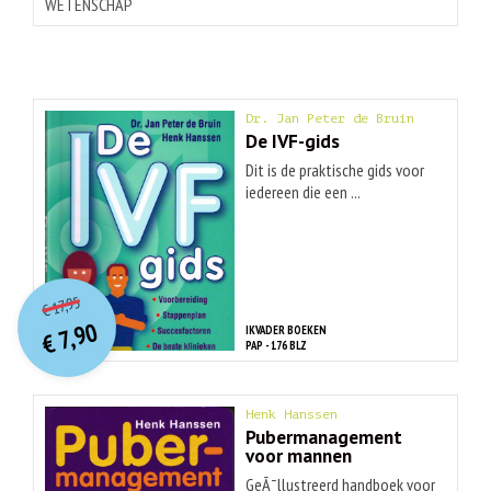
WETENSCHAP
Dr. Jan Peter de Bruin
De IVF-gids
Dit is de praktische gids voor
iedereen die een ...
O
orspr
onkelijke
Huidige
17,95
€
prijs
prijs
7,90
IKVADER BOEKEN
was:
€
is:
PAP - 176 BLZ
€ 17,95.
€ 7,90.
Henk Hanssen
Pubermanagement
voor mannen
GeÃ¯llustreerd handboek voor