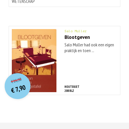
WETENSCHAP
Salo Muller
Blootgeven
Salo Muller had ook een eigen
praktijk en toen ...
O
orspr
onkelijke
Huidige
16,50
€
prijs
prijs
7,90
HOUTEKIET
was:
€
is:
208 BLZ
€ 16,50.
€ 7,90.