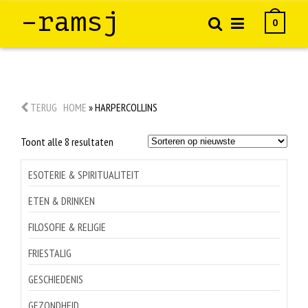
–ramsj
0
TERUG
HOME
»
HARPERCOLLINS
Gesorteerd
Toont alle 8 resultaten
op
nieuwste
ESOTERIE & SPIRITUALITEIT
ETEN & DRINKEN
FILOSOFIE & RELIGIE
FRIESTALIG
GESCHIEDENIS
GEZONDHEID