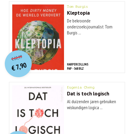
Tom Burgis
Kleptopia
De bekroonde
onderzoeksjournalist Tom
Burgis ...
O
orspr
onkelijke
Huidige
22,99
€
prijs
prijs
7,90
HARPERCOLLINS
was:
€
is:
PAP - 368 BLZ
€ 22,99.
€ 7,90.
Eugenia Cheng
Dat is toch logisch
Al duizenden jaren gebruiken
wiskundigen logica ...
O
orspr
onkelijke