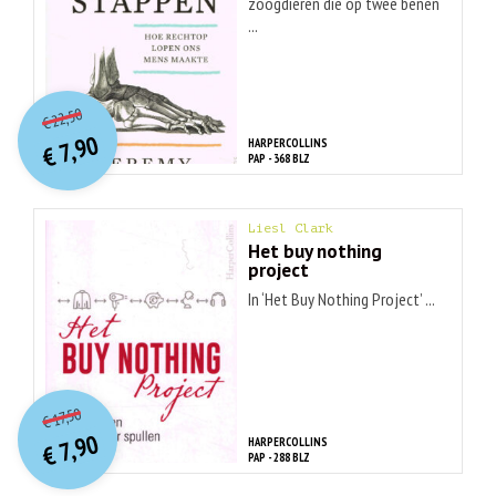
zoogdieren die op twee benen
...
O
orspr
onkelijke
Huidige
22,50
€
prijs
prijs
7,90
HARPERCOLLINS
was:
€
is:
PAP - 368 BLZ
€ 22,50.
€ 7,90.
Liesl Clark
Het buy nothing
project
In ‘Het Buy Nothing Project’ ...
O
orspr
onkelijke
Huidige
17,50
€
prijs
prijs
7,90
HARPERCOLLINS
was:
€
is:
PAP - 288 BLZ
€ 17,50.
€ 7,90.