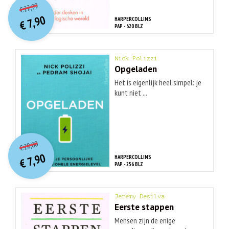
Huidige
22,99
€
prijs
prijs
7,90
HARPERCOLLINS
was:
€
is:
PAP - 320 BLZ
€ 22,99.
€ 7,90.
Nick Polizzi
Opgeladen
Het is eigenlijk heel simpel: je
kunt niet ...
O
orspr
onkelijke
Huidige
20,00
€
prijs
prijs
7,90
HARPERCOLLINS
was:
€
is:
PAP - 256 BLZ
€ 20,00.
€ 7,90.
Jeremy Desilva
Eerste stappen
Mensen zijn de enige