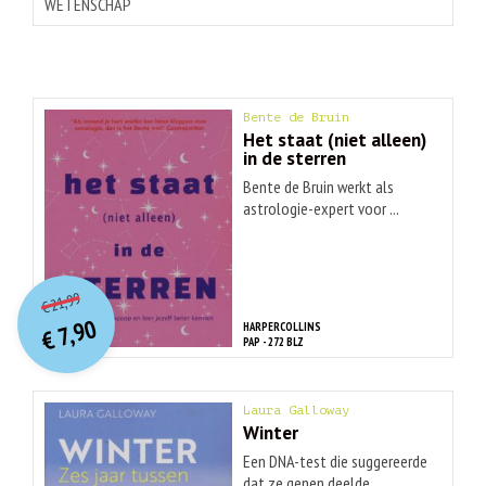
WETENSCHAP
Bente de Bruin
Het staat (niet alleen)
in de sterren
Bente de Bruin werkt als
astrologie-expert voor ...
O
orspr
onkelijke
Huidige
21,99
€
prijs
prijs
7,90
HARPERCOLLINS
was:
€
is:
PAP - 272 BLZ
€ 21,99.
€ 7,90.
Laura Galloway
Winter
Een DNA-test die suggereerde
dat ze genen deelde ...