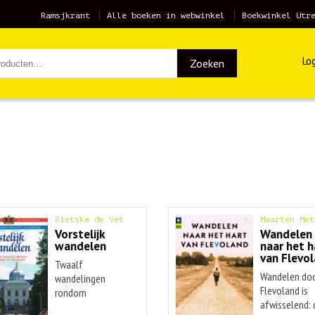
Ramsjkrant
Alle boeken in webwinkel
Boekwinkel Utr
Log
Zoeken
Sietske de Vet
Maarten Met
Vorstelijk
Wandelen
wandelen
naar het h
van Flevo
Twaalf
Wandelen do
wandelingen
Flevoland is
rondom
afwisselend: d
historische plekken