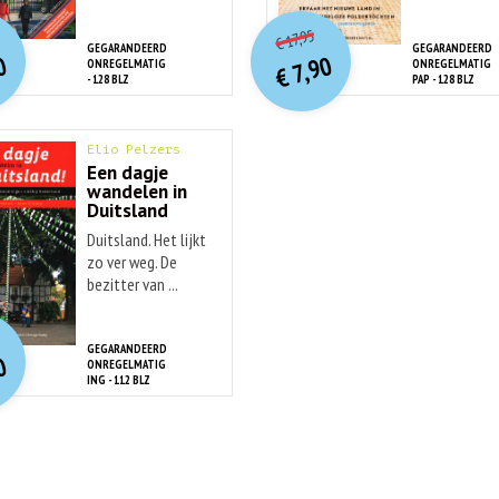
O
orspr
nkelijke
O
orspr
onkelijke
...
idige
Huidige
17,95
€
rijs
rijs
prijs
prijs
GEGARANDEERD
GEGARANDEERD
0
7,90
ONREGELMATIG
ONREGELMATIG
was:
was:
€
is:
is:
- 128 BLZ
PAP - 128 BLZ
€ 17,95.
€ 17,95.
€ 7,90.
€ 7,90.
Elio Pelzers
Een dagje
wandelen in
Duitsland
Duitsland. Het lijkt
zo ver weg. De
bezitter van ...
O
orspr
nkelijke
idige
rijs
rijs
GEGARANDEERD
0
ONREGELMATIG
was:
is:
ING - 112 BLZ
€ 16,95.
€ 7,90.