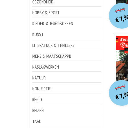
GEZONDHEID
o
Hu
17,95
€
p
p
HOBBY & SPORT
7,9
€
KINDER- & JEUGDBOEKEN
KUNST
LITERATUUR & THRILLERS
MENS & MAATSCHAPPIJ
NASLAGWERKEN
NATUUR
o
Hu
16,95
€
NON-FICTIE
p
p
7,9
€
REGIO
REIZEN
TAAL