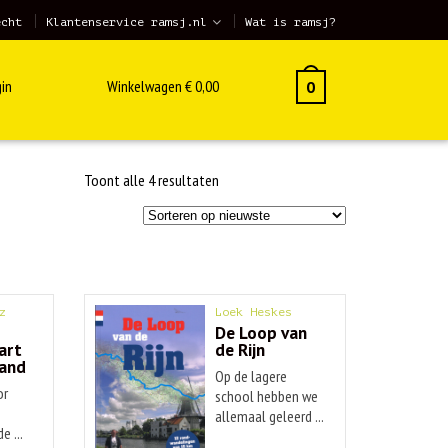
echt
Klantenservice ramsj.nl
Wat is ramsj?
in
Winkelwagen
€
0,00
0
Gesorteerd
Toont alle 4 resultaten
op
nieuwste
z
Loek Heskes
De Loop van
art
de Rijn
land
Op de lagere
or
school hebben we
allemaal geleerd ...
e ...