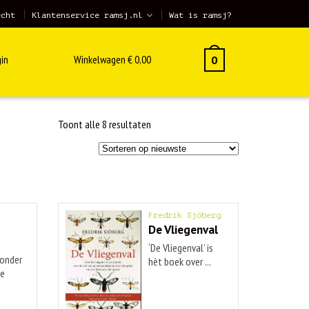
echt
Klantenservice ramsj.nl
Wat is ramsj?
in
Winkelwagen
€
0,00
0
Gesorteerd
Toont alle 8 resultaten
op
nieuwste
Fredrik Sjöberg
De Vliegenval
‘De Vliegenval’ is
zonder
hèt boek over ...
se