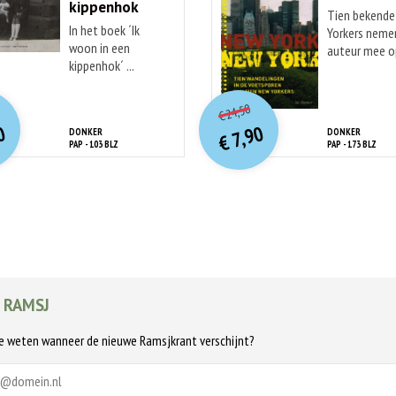
kippenhok
Tien bekend
In het boek ´Ik
Yorkers neme
woon in een
auteur mee op
kippenhok´ ...
O
orspr
nkelijke
O
orspr
onkelijke
idige
Huidige
24,50
€
rijs
rijs
prijs
prijs
0
7,90
DONKER
DONKER
was:
was:
€
is:
is:
PAP - 103 BLZ
PAP - 173 BLZ
€ 14,90.
€ 24,50.
€ 7,90.
€ 7,90.
 RAMSJ
te weten wanneer de nieuwe Ramsjkrant verschijnt?