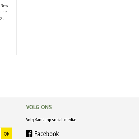
e New
n de
 ...
VOLG ONS
Volg Ramsj op social-media:
Facebook