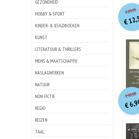
GEZONDHEID
o
Hu
29,95
€
p
p
HOBBY & SPORT
12,
€
KINDER- & JEUGDBOEKEN
KUNST
LITERATUUR & THRILLERS
MENS & MAATSCHAPPIJ
NASLAGWERKEN
NATUUR
o
Hu
10,00
€
NON-FICTIE
p
p
6,9
€
REGIO
REIZEN
TAAL