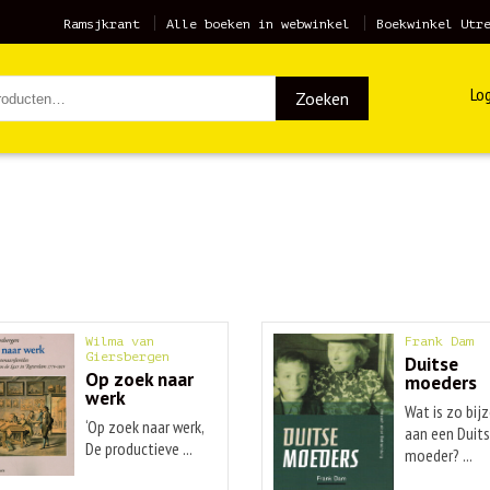
Ramsjkrant
Alle boeken in webwinkel
Boekwinkel Utr
Log
Zoeken
Wilma van
Frank Dam
Giersbergen
Duitse
Op zoek naar
moeders
werk
Wat is zo bij
‘Op zoek naar werk,
aan een Duit
De productieve ...
moeder? ...