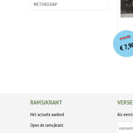
WETENSCHAP
o
Hu
14,90
€
p
p
7,9
€
RAMSJKRANT
VERSE
Het actuele aanbod
Als eers
Open de ramsjkrant