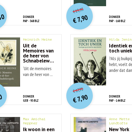
O
orspr
nkelijke
O
orspr
onkelijke
idige
Huidige
19,95
€
rijs
rijs
prijs
prijs
50
7,90
DONKER
DONKER
was:
was:
€
is:
is:
PAP - 368 BLZ
PAP - 160 BLZ
€ 29,95.
€ 12,50.
€ 19,95.
€ 7,90.
Heinrich Heine
Hilda Jenin
Uit de
Identiek e
Memoires van
toch unie
de heer von
?Als jij buikpi
Schnabelewopski
hebt, voelt d
‘Uit de memoires
ander dat dan 
van de heer von ...
O
orspr
nkelijke
O
orspr
onkelijke
idige
Huidige
17,95
€
rijs
rijs
prijs
prijs
0
7,90
DONKER
DONKER
was:
was:
€
is:
is:
GEB - 93 BLZ
PAP - 144 BLZ
€ 10,00.
€ 17,95.
€ 6,90.
€ 7,90.
Max Amichai
Anne Mette
Heppner
Lundtofte
Ik woon in een
New York