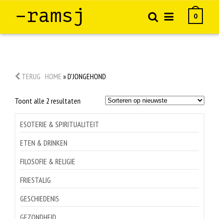
–ramsj
0
TERUG
HOME
»
D'JONGEHOND
Gesorteerd
Toont alle 2 resultaten
op
nieuwste
ESOTERIE & SPIRITUALITEIT
ETEN & DRINKEN
FILOSOFIE & RELIGIE
FRIESTALIG
GESCHIEDENIS
GEZONDHEID