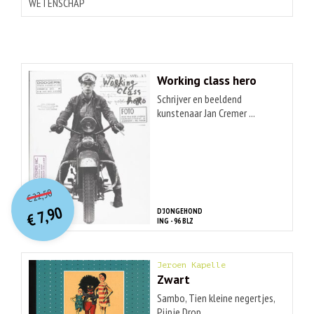
WETENSCHAP
Working class hero
Schrijver en beeldend
kunstenaar Jan Cremer ...
O
orspr
onkelijke
Huidige
22,50
€
prijs
prijs
7,90
D'JONGEHOND
was:
€
is:
ING - 96 BLZ
€ 22,50.
€ 7,90.
Jeroen Kapelle
Zwart
Sambo, Tien kleine negertjes,
Pijpje Drop, ...