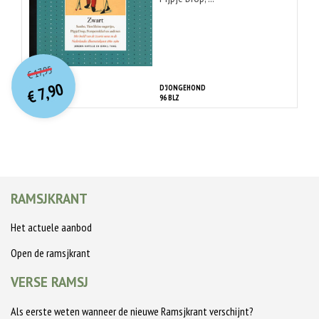
O
orspr
onkelijke
Huidige
17,95
€
prijs
prijs
7,90
D'JONGEHOND
was:
€
is:
96 BLZ
€ 17,95.
€ 7,90.
RAMSJKRANT
Het actuele aanbod
Open de ramsjkrant
VERSE RAMSJ
Als eerste weten wanneer de nieuwe Ramsjkrant verschijnt?