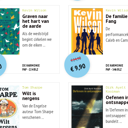
Kevin Wilson
Kevin Wilso
Graven naar
De familie
het hart van
Fang
de aarde
De
Als de wedstrijd
performance
begint cirkelen we
Caleb en Cami
om de eiken ...
Fang ...
O
orspr
nkelijke
O
orspr
onkelijke
idige
Huidige
24,90
€
rijs
rijs
prijs
prijs
9,90
0
DE HARMONIE
DE HARMONIE
was:
was:
€
is:
is:
PAP - 224 BLZ
PAP - 346 BLZ
€ 18,90.
€ 24,90.
€ 9,90.
€ 7,90.
Tom Sharpe
Dirk Ayelt
Kooiman
Wilt is
Oefenen i
nergens
ontsnapp
Van de Engelse
In ‘Oefenen in
auteur Tom Sharpe
ontsnappen’
verschenen ...
bundelt ...