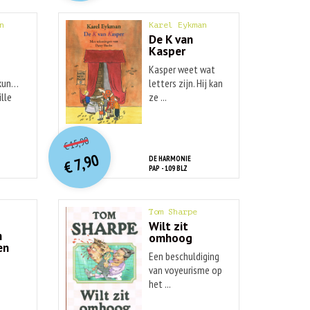
n
Karel Eykman
De K van
Kasper
Kasper weet wat
kunstenaars
letters zijn. Hij kan
lle
ze ...
O
orspr
onkelijke
Huidige
15,90
€
prijs
prijs
7,90
DE HARMONIE
was:
€
is:
PAP - 109 BLZ
€ 15,90.
€ 7,90.
Tom Sharpe
Wilt zit
n
omhoog
en
Een beschuldiging
van voyeurisme op
het ...