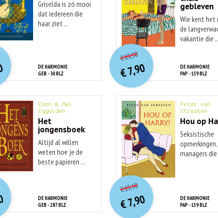
Griselda is zó mooi
gebleven
dat iedereen die
Wie kent het 
haar ziet ...
de langverwa
vakantie die ..
O
orspr
nkelijke
O
orspr
onkelijke
idige
Huidige
15,50
€
rijs
rijs
prijs
prijs
0
7,90
DE HARMONIE
DE HARMONIE
was:
was:
€
is:
is:
GEB - 30 BLZ
PAP - 159 BLZ
€ 15,90.
€ 15,50.
€ 7,90.
€ 7,90.
Conn & Hal
Peter van
Iggulden
Straaten
Het
Hou op Ha
jongensboek
Seksistische
Altijd al willen
opmerkingen,
weten hoe je de
managers die
beste papieren ...
hun ...
O
orspr
nkelijke
O
orspr
onkelijke
idige
Huidige
15,50
€
rijs
rijs
prijs
prijs
0
7,90
DE HARMONIE
DE HARMONIE
was:
was:
€
is:
is:
GEB - 287 BLZ
PAP - 159 BLZ
€ 28,50.
€ 15,50.
€ 9,90.
€ 7,90.