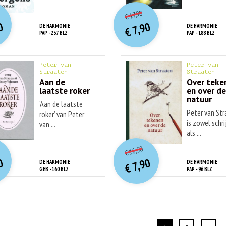
O
orspr
nkelijke
O
orspr
onkelijke
idige
Huidige
17,90
€
rijs
rijs
prijs
prijs
0
7,90
DE HARMONIE
DE HARMONIE
was:
was:
€
is:
is:
PAP - 237 BLZ
PAP - 188 BLZ
€ 19,90.
€ 17,90.
€ 7,90.
€ 7,90.
Peter van
Peter van
Straaten
Straaten
Aan de
Over teke
laatste roker
en over d
natuur
‘Aan de laatste
Peter van St
roker’ van Peter
is zowel schri
van ...
als ...
O
orspr
onkelijke
O
orspr
nkelijke
Huidige
idige
16,50
€
prijs
prijs
rijs
rijs
0
7,90
DE HARMONIE
DE HARMONIE
was:
was:
€
is:
is:
GEB - 160 BLZ
PAP - 96 BLZ
€ 16,50.
€ 17,90.
€ 7,90.
€ 7,90.