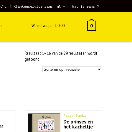
echt
Klantenservice ramsj.nl
Wat is ramsj?
in
Winkelwagen
€
0,00
0
Resultaat 1–16 van de 29 resultaten wordt
Gesorteerd
getoond
op
nieuwste
Patsy Backx
De prinses en
ar
het kacheltje