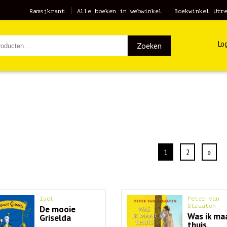
Ramsjkrant
Alle boeken in webwinkel
Boekwinkel Utr
Log
Zoeken
1
2
»
Isol
Peter van
Straaten
De mooie
Was ik ma
Griselda
thuis