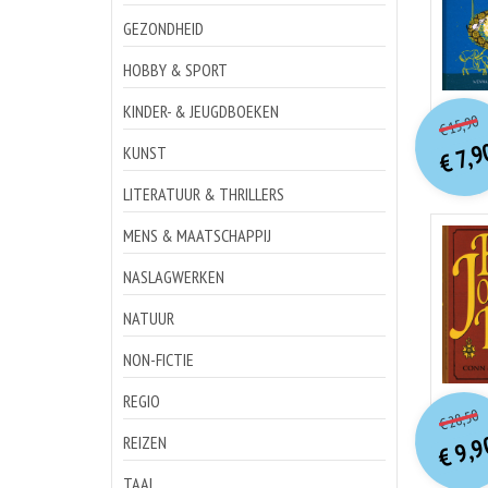
GEZONDHEID
HOBBY & SPORT
o
Hu
KINDER- & JEUGDBOEKEN
15,90
€
p
p
7,9
KUNST
€
LITERATUUR & THRILLERS
MENS & MAATSCHAPPIJ
NASLAGWERKEN
NATUUR
NON-FICTIE
o
REGIO
Hu
28,50
€
p
p
9,9
REIZEN
€
TAAL