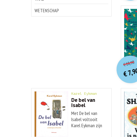
WETENSCHAP
o
Hu
18,90
€
p
p
7,9
€
Karel Eykman
De bel van
Isabel
Met De bel van
Isabel voltooit
Karel Eykman zijn
...