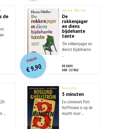
r
Herta Müller
s de
De
rokkenjager
en diens
het
bijdehante
van
tante
‘De rokkenjager en
dienst bijdehante
O
orspr
onkelijke
...
Huidige
26,99
€
prijs
prijs
9,90
DE GEUS
was:
€
is:
GEB - 217 BLZ
€ 26,99.
€ 9,90.
Roslund
3 minuten
G20-
Ex-crimineel Piet
Hoffmann is op de
s ...
vlucht voor ...