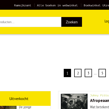
Ramsjkrant
Alle boeken in webwinkel
Boekwinkel Utr
Log
Zoeken
1
2
3
…
5
Liza Marklund
Johny Pitts
Studio sex
Afropeaa
De jonge
Wat betekent