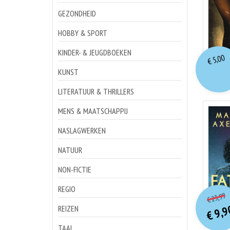
GEZONDHEID
HOBBY & SPORT
KINDER- & JEUGDBOEKEN
5,00
€
KUNST
LITERATUUR & THRILLERS
MENS & MAATSCHAPPIJ
NASLAGWERKEN
NATUUR
NON-FICTIE
o
REGIO
Hu
23,99
€
p
p
9,9
REIZEN
€
TAAL