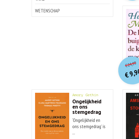
WETENSCHAP
o
Hu
24,99
€
p
p
9,9
€
Amory Gethin
Ongelijkheid
en ons
stemgedrag
‘Ongelijkheid en
ons stemgedrag’ is
...