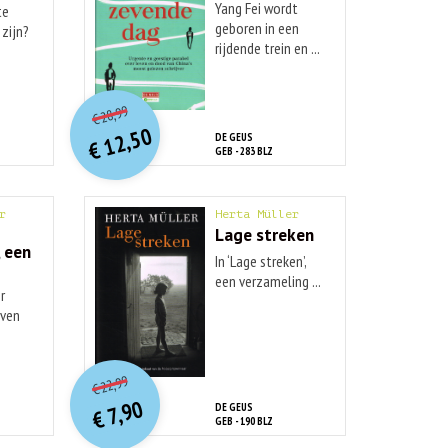
Yang Fei wordt
te
geboren in een
zijn?
rijdende trein en ...
O
orspr
onkelijke
Huidige
28,99
€
prijs
prijs
12,50
DE GEUS
was:
€
is:
GEB - 283 BLZ
€ 28,99.
€ 12,50.
r
Herta Müller
Lage streken
, een
In ‘Lage streken’,
een verzameling ...
r
even
O
orspr
onkelijke
Huidige
22,99
€
prijs
prijs
7,90
DE GEUS
was:
€
is:
GEB - 190 BLZ
€ 22,99.
€ 7,90.