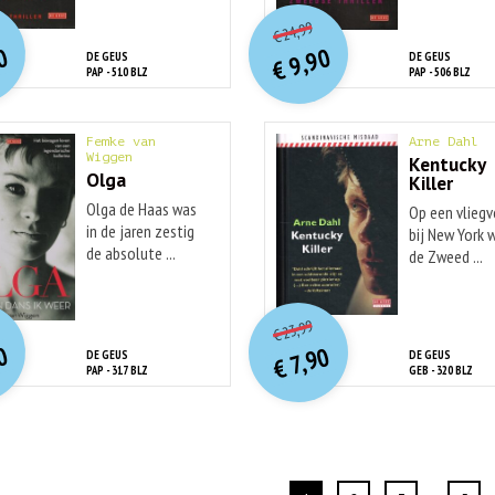
O
orspr
nkelijke
O
orspr
onkelijke
idige
Huidige
24,99
€
rijs
rijs
prijs
prijs
0
9,90
DE GEUS
DE GEUS
was:
was:
€
is:
is:
PAP - 510 BLZ
PAP - 506 BLZ
€ 24,99.
€ 24,99.
€ 9,90.
€ 9,90.
Femke van
Arne Dahl
Wiggen
Kentucky
Olga
Killer
Olga de Haas was
Op een vliegv
in de jaren zestig
bij New York 
de absolute ...
de Zweed ...
O
orspr
nkelijke
O
orspr
onkelijke
idige
Huidige
23,99
€
rijs
rijs
prijs
prijs
0
7,90
DE GEUS
DE GEUS
was:
was:
€
is:
is:
PAP - 317 BLZ
GEB - 320 BLZ
€ 23,99.
€ 23,99.
€ 9,90.
€ 7,90.