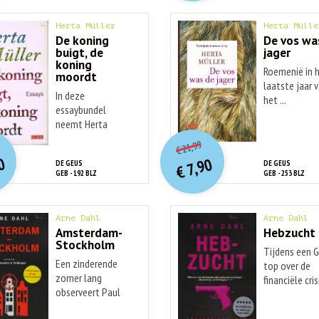
Herta Müller
Herta Mülle
De koning
De vos wa
buigt, de
jager
koning
Roemenië in 
moordt
laatste jaar 
In deze
het ...
essaybundel
neemt Herta
O
orspr
nkelijke
O
orspr
onkelijke
idige
Huidige
Muller haar eigen ...
21,99
€
rijs
rijs
prijs
prijs
0
7,90
DE GEUS
DE GEUS
was:
was:
€
is:
is:
GEB - 192 BLZ
GEB - 253 BLZ
€ 24,99.
€ 21,99.
€ 9,90.
€ 7,90.
Arne Dahl
Arne Dahl
Amsterdam-
Hebzucht
Stockholm
Tijdens een 
Een zinderende
top over de
zomer lang
financiële crisi
observeert Paul
Hjelm ...