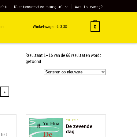
echt
Klantenservice ramsj.nl
Wat is ramsj?
in
Winkelwagen
€
0,00
0
Resultaat 1–16 van de 66 resultaten wordt
Gesorteerd
getoond
op
nieuwste
»
Yu Hua
n
De zevende
dag
 het