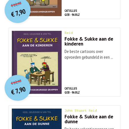
Huidige
12,99
€
prijs
prijs
7,90
CATULLUS
was:
€
is:
GEB - 96 BLZ
€ 12,99.
€ 7,90.
Reid
Fokke & Sukke aan de
kinderen
De beste cartoons over
opvoeden gebundeld in een ...
O
orspr
onkelijke
Huidige
12,99
€
prijs
prijs
7,90
CATULLUS
was:
€
is:
GEB - 96 BLZ
€ 12,99.
€ 7,90.
John Stuart Reid
Fokke & Sukke aan de
dunne