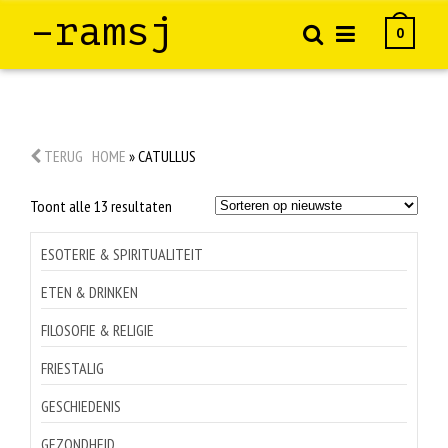
–ramsj
0
TERUG
HOME
»
CATULLUS
Gesorteerd
Toont alle 13 resultaten
op
nieuwste
ESOTERIE & SPIRITUALITEIT
ETEN & DRINKEN
FILOSOFIE & RELIGIE
FRIESTALIG
GESCHIEDENIS
GEZONDHEID