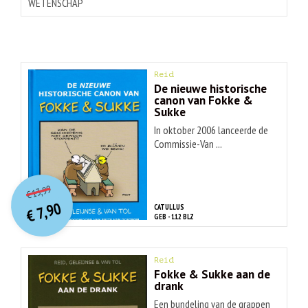
WETENSCHAP
Reid
De nieuwe historische
canon van Fokke &
Sukke
In oktober 2006 lanceerde de
Commissie-Van ...
O
orspr
onkelijke
Huidige
13,99
€
prijs
prijs
7,90
CATULLUS
was:
€
is:
GEB - 112 BLZ
€ 13,99.
€ 7,90.
Reid
Fokke & Sukke aan de
drank
Een bundeling van de grappen