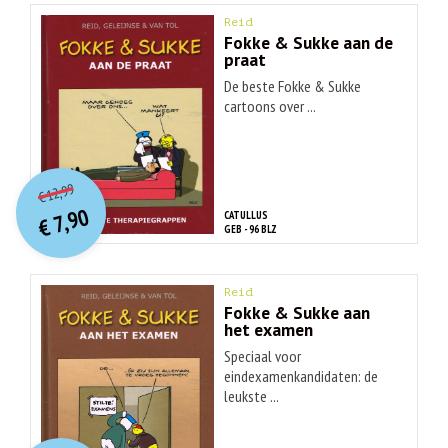
Reid
Fokke & Sukke aan de
praat
De beste Fokke & Sukke
cartoons over ...
O
orspr
onkelijke
Huidige
12,99
€
prijs
prijs
7,90
CATULLUS
was:
€
is:
GEB - 96 BLZ
€ 12,99.
€ 7,90.
Reid
Fokke & Sukke aan
het examen
Speciaal voor
eindexamenkandidaten: de
leukste ...
O
orspr
onkelijke