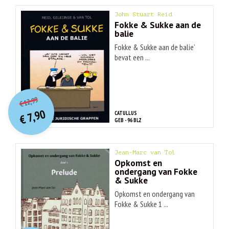
John Stuart Reid
Fokke & Sukke aan de
balie
Fokke & Sukke aan de balie’
bevat een ...
O
orspr
onkelijke
Huidige
12,99
€
prijs
prijs
7,90
CATULLUS
was:
€
is:
GEB - 96 BLZ
€ 12,99.
€ 7,90.
Jean-Marc van Tol
Opkomst en
ondergang van Fokke
& Sukke
Opkomst en ondergang van
Fokke & Sukke 1 ...