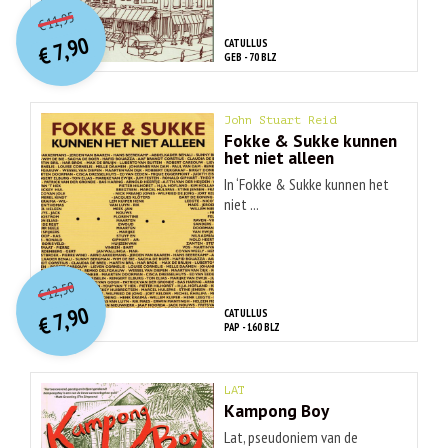
O
orspr
onkelijke
Huidige
11,95
€
prijs
prijs
7,90
CATULLUS
was:
€
is:
GEB - 70 BLZ
€ 11,95.
€ 7,90.
John Stuart Reid
Fokke & Sukke kunnen
het niet alleen
In ‘Fokke & Sukke kunnen het
niet ...
O
orspr
onkelijke
Huidige
12,50
€
prijs
prijs
7,90
CATULLUS
was:
€
is:
PAP - 160 BLZ
€ 12,50.
€ 7,90.
LAT
Kampong Boy
Lat, pseudoniem van de