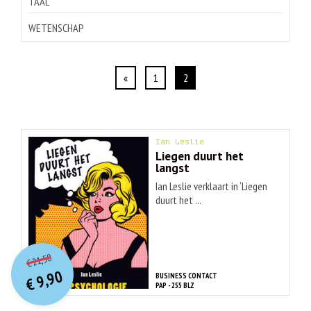
TAAL
WETENSCHAP
«
1
2
Ian Leslie
Liegen duurt het
langst
Ian Leslie verklaart in ‘Liegen
duurt het ...
O
orspr
onkelijke
Huidige
21,50
€
prijs
prijs
9,90
BUSINESS CONTACT
was:
€
is:
PAP - 255 BLZ
€ 21,50.
€ 9,90.