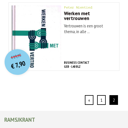
Peter Nientied
Werken met
vertrouwen
Vertrouwen is een groot
thema, in alle ...
O
orspr
onkelijke
Huidige
19,95
€
prijs
prijs
7,90
BUSINESS CONTACT
was:
€
is:
GEB - 140 BLZ
€ 19,95.
€ 7,90.
«
1
2
RAMSJKRANT