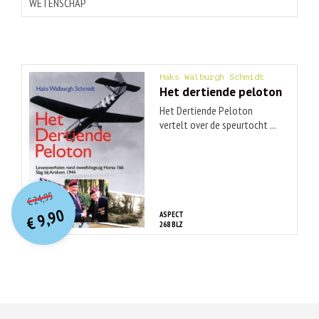
WETENSCHAP
Haks Walburgh Schmidt
Het dertiende peloton
Het Dertiende Peloton
vertelt over de speurtocht ...
O
orspr
onkelijke
Huidige
24,95
€
prijs
prijs
9,90
ASPECT
was:
€
is:
268 BLZ
€ 24,95.
€ 9,90.