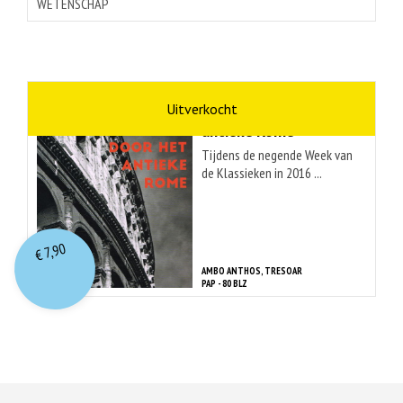
WETENSCHAP
Luc Verhuyck
Wandelen door het
antieke Rome
Tijdens de negende Week van
de Klassieken in 2016 ...
7,90
€
AMBO ANTHOS, TRESOAR
PAP - 80 BLZ