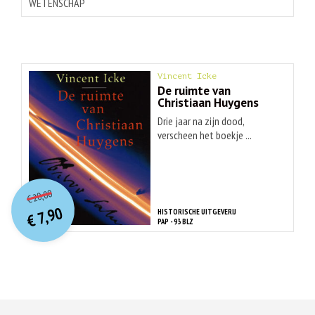
WETENSCHAP
Vincent Icke
De ruimte van
Christiaan Huygens
Drie jaar na zijn dood,
verscheen het boekje ...
O
orspr
onkelijke
Huidige
20,00
€
prijs
prijs
7,90
HISTORISCHE UITGEVERIJ
was:
€
is:
PAP - 93 BLZ
€ 20,00.
€ 7,90.