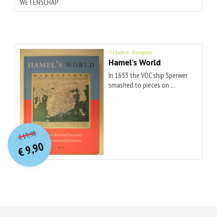
WETENSCHAP
Vibeke Roeper
Hamel’s World
In 1653 the VOC ship Sperwer
smashed to pieces on ...
O
orspr
onkelijke
Huidige
19,90
€
prijs
prijs
9,90
was:
€
is:
€ 19,90.
€ 9,90.