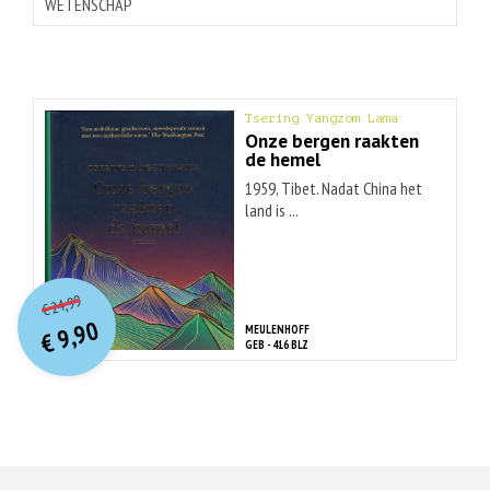
WETENSCHAP
Tsering Yangzom Lama
Onze bergen raakten
de hemel
1959, Tibet. Nadat China het
land is ...
O
orspr
onkelijke
Huidige
24,99
€
prijs
prijs
9,90
MEULENHOFF
was:
€
is:
GEB - 416 BLZ
€ 24,99.
€ 9,90.