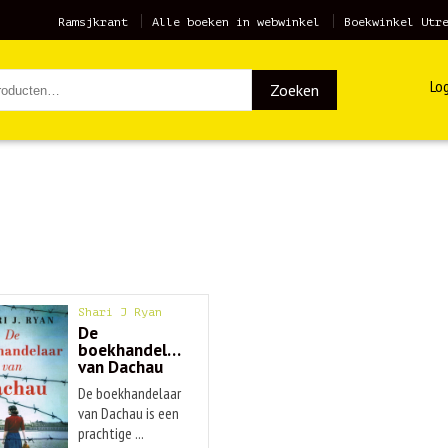
Ramsjkrant
Alle boeken in webwinkel
Boekwinkel Utr
Log
Zoeken
Shari J Ryan
De
boekhandelaar
van Dachau
De boekhandelaar
van Dachau is een
prachtige ...