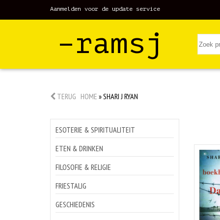
Aanmelden voor de update service
–ramsj
TERUG
HOME
»
SHARI J RYAN
ESOTERIE & SPIRITUALITEIT
ETEN & DRINKEN
FILOSOFIE & RELIGIE
FRIESTALIG
GESCHIEDENIS