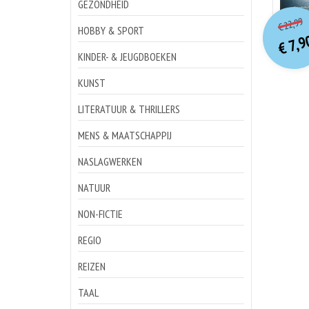
GEZONDHEID
o
Hu
22,99
€
p
p
HOBBY & SPORT
7,9
€
KINDER- & JEUGDBOEKEN
KUNST
LITERATUUR & THRILLERS
MENS & MAATSCHAPPIJ
NASLAGWERKEN
NATUUR
NON-FICTIE
REGIO
REIZEN
TAAL