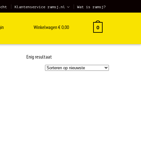
echt
Klantenservice ramsj.nl
Wat is ramsj?
in
Winkelwagen
€
0,00
0
Enig resultaat