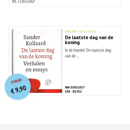
WETENSCHAP
Sander Kollaard
De laatste dag van de
koning
In de bundel ‘De laatste dag
van de ...
O
orspr
onkelijke
Huidige
30,00
€
prijs
prijs
9,90
VAN OORSCHOT
was:
€
is:
GEB - 432 BLZ
€ 30,00.
€ 9,90.