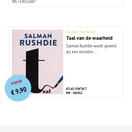
WETENSCHAP
Salman Rushdie
Taal van de waarheid
Salman Rushdie wordt gevierd
als een verteller ...
O
orspr
onkelijke
Huidige
32,50
€
prijs
prijs
9,90
ATLAS CONTACT
was:
€
is:
PAP - 360 BLZ
€ 32,50.
€ 9,90.