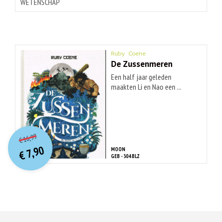
WETENSCHAP
Ruby Coene
De Zussenmeren
Een half jaar geleden
maakten Li en Nao een ...
O
orspr
onkelijke
Huidige
16,99
€
prijs
prijs
7,90
MOON
was:
€
is:
GEB - 304 BLZ
€ 16,99.
€ 7,90.