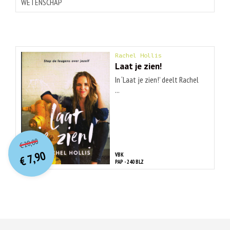
WETENSCHAP
Rachel Hollis
Laat je zien!
In ‘Laat je zien!’ deelt Rachel
...
O
orspr
onkelijke
Huidige
20,00
€
prijs
prijs
7,90
VBK
was:
€
is:
PAP - 240 BLZ
€ 20,00.
€ 7,90.