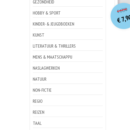
GEZONDHEID
o
Hu
17,50
€
p
p
HOBBY & SPORT
7,9
€
KINDER- & JEUGDBOEKEN
KUNST
LITERATUUR & THRILLERS
MENS & MAATSCHAPPIJ
NASLAGWERKEN
NATUUR
NON-FICTIE
REGIO
REIZEN
TAAL