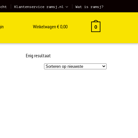
echt
Klantenservice ramsj.nl
Wat is ramsj?
in
Winkelwagen
€
0,00
0
Enig resultaat