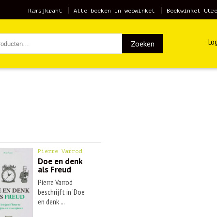
Ramsjkrant
Alle boeken in webwinkel
Boekwinkel Utr
Log
Zoeken
Pierre Varrod
Doe en denk
als Freud
Pierre Varrod
beschrijft in ‘Doe
en denk ...