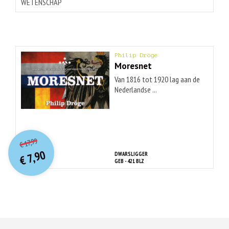
WETENSCHAP
Philip Dröge
Moresnet
Van 1816 tot 1920 lag aan de
Nederlandse ...
O
orspr
onkelijke
Huidige
17,99
€
prijs
prijs
7,90
DWARSLIGGER
was:
€
is:
GEB - 421 BLZ
€ 17,99.
€ 7,90.