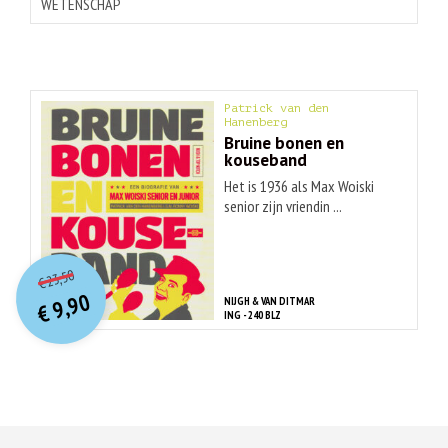
WETENSCHAP
Patrick van den
Hanenberg
Bruine bonen en
kouseband
Het is 1936 als Max Woiski
senior zijn vriendin ...
O
orspr
onkelijke
Huidige
23,50
€
prijs
prijs
9,90
NIJGH & VAN DITMAR
was:
€
is:
ING - 240 BLZ
€ 23,50.
€ 9,90.