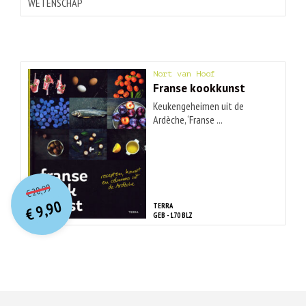
WETENSCHAP
Nort van Hoof
Franse kookkunst
Keukengeheimen uit de
Ardèche, ‘Franse ...
O
orspr
onkelijke
Huidige
20,99
€
prijs
prijs
9,90
TERRA
was:
€
is:
GEB - 170 BLZ
€ 20,99.
€ 9,90.