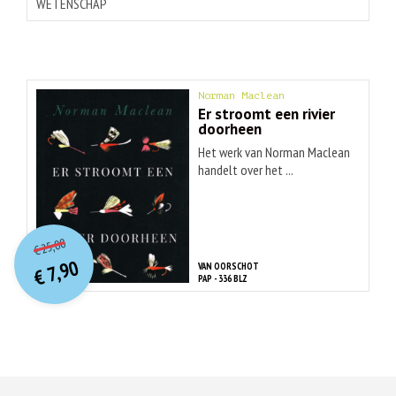
WETENSCHAP
Norman Maclean
Er stroomt een rivier
doorheen
Het werk van Norman Maclean
handelt over het ...
O
orspr
onkelijke
Huidige
25,00
€
prijs
prijs
7,90
VAN OORSCHOT
was:
€
is:
PAP - 336 BLZ
€ 25,00.
€ 7,90.