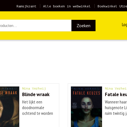
Ramsjkrant
Alle boeken in webwinkel
Boekwinkel Utr
Log
Zoeken
Nina Verheij
Nina Verhei
Blinde wraak
Fatale ke
Het lijkt een
Wanneer haar
doodnormale
huisgenote Li
ochtend te worden
ruim twintig ja
voor ...