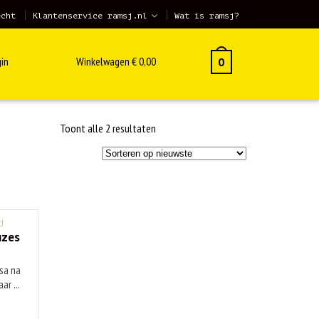
echt
Klantenservice ramsj.nl
Wat is ramsj?
in
Winkelwagen
€
0,00
0
Gesorteerd
Toont alle 2 resultaten
op
nieuwste
j
uzes
sa na
ar ...