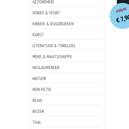
GEZONDHEID
o
Hu
20,99
€
p
p
HOBBY & SPORT
7,9
€
KINDER- & JEUGDBOEKEN
KUNST
LITERATUUR & THRILLERS
MENS & MAATSCHAPPIJ
NASLAGWERKEN
NATUUR
NON-FICTIE
REGIO
REIZEN
TAAL