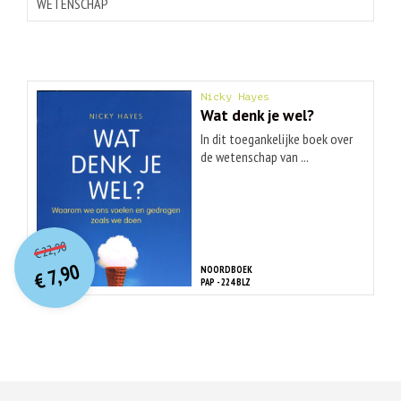
WETENSCHAP
Nicky Hayes
Wat denk je wel?
In dit toegankelijke boek over
de wetenschap van ...
O
orspr
onkelijke
Huidige
22,90
€
prijs
prijs
7,90
NOORDBOEK
was:
€
is:
PAP - 224 BLZ
€ 22,90.
€ 7,90.