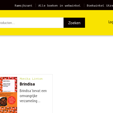
Ramsjkrant
Alle boeken in webwinkel
Boekwinkel Utr
Log
Zoeken
Monika Linton
Brindisa
Brindisa’ bevat een
omvangrijke
verzameling ...