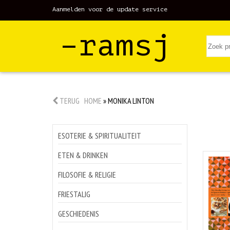
Aanmelden voor de update service
–ramsj
TERUG
HOME
»
MONIKA LINTON
ESOTERIE & SPIRITUALITEIT
ETEN & DRINKEN
FILOSOFIE & RELIGIE
FRIESTALIG
GESCHIEDENIS