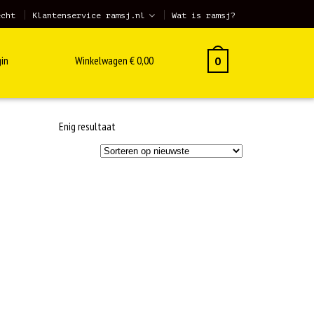
echt
Klantenservice ramsj.nl
Wat is ramsj?
in
Winkelwagen
€
0,00
0
Enig resultaat