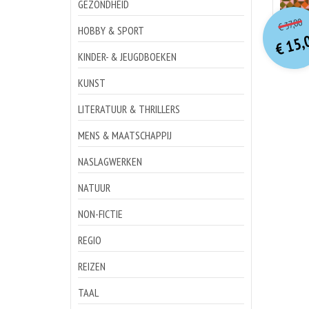
GEZONDHEID
o
Hu
37,00
€
p
p
HOBBY & SPORT
15,
€
KINDER- & JEUGDBOEKEN
KUNST
LITERATUUR & THRILLERS
MENS & MAATSCHAPPIJ
NASLAGWERKEN
NATUUR
NON-FICTIE
REGIO
REIZEN
TAAL