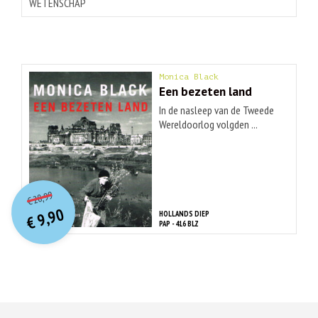
WETENSCHAP
Monica Black
Een bezeten land
In de nasleep van de Tweede
Wereldoorlog volgden ...
O
orspr
onkelijke
Huidige
28,99
€
prijs
prijs
9,90
HOLLANDS DIEP
was:
€
is:
PAP - 416 BLZ
€ 28,99.
€ 9,90.