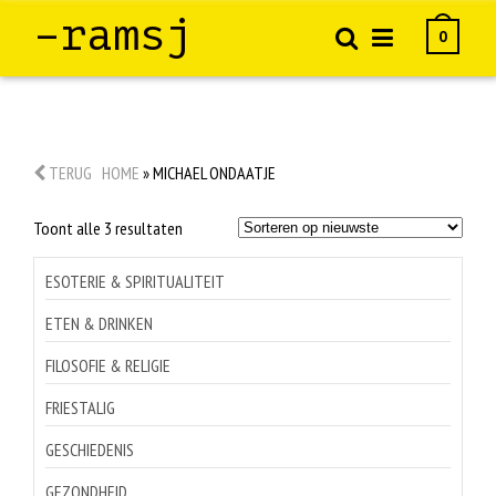
–ramsj
0
TERUG
HOME
»
MICHAEL ONDAATJE
Gesorteerd
Toont alle 3 resultaten
op
nieuwste
ESOTERIE & SPIRITUALITEIT
ETEN & DRINKEN
FILOSOFIE & RELIGIE
FRIESTALIG
GESCHIEDENIS
GEZONDHEID