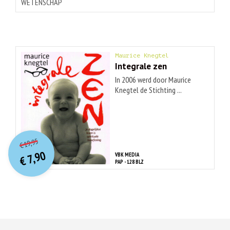
WETENSCHAP
Maurice Knegtel
Integrale zen
In 2006 werd door Maurice
Knegtel de Stichting ...
O
orspr
onkelijke
Huidige
19,95
€
prijs
prijs
7,90
VBK MEDIA
was:
€
is:
PAP - 128 BLZ
€ 19,95.
€ 7,90.