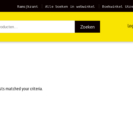
Ramsjkrant
Alle boeken in webwinkel
Boekwinkel Utr
Log
Zoeken
sts matched your criteria.