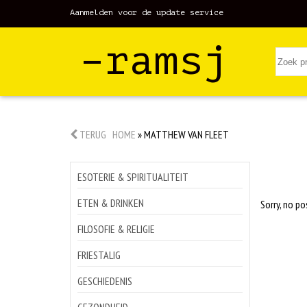
Aanmelden voor de update service
–ramsj
TERUG
HOME
»
MATTHEW VAN FLEET
ESOTERIE & SPIRITUALITEIT
ETEN & DRINKEN
Sorry, no po
FILOSOFIE & RELIGIE
FRIESTALIG
GESCHIEDENIS