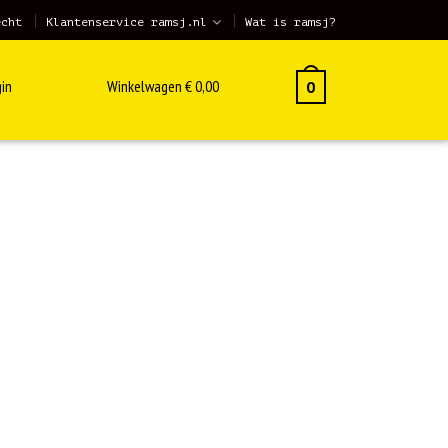
echt
Klantenservice ramsj.nl
Wat is ramsj?
in
Winkelwagen
€
0,00
0