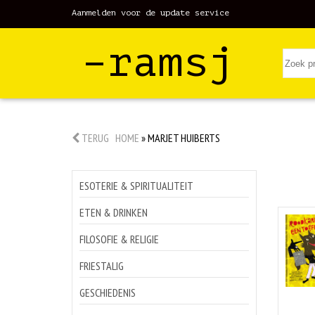
Aanmelden voor de update service
–ramsj
TERUG
HOME
»
MARJET HUIBERTS
ESOTERIE & SPIRITUALITEIT
ETEN & DRINKEN
FILOSOFIE & RELIGIE
FRIESTALIG
GESCHIEDENIS