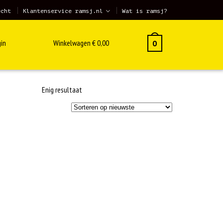
echt
Klantenservice ramsj.nl
Wat is ramsj?
in
Winkelwagen
€
0,00
0
Enig resultaat