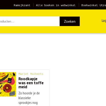
Ramsjkrant
Alle boeken in webwinkel
Boekwinkel Utr
Log
Zoeken
Marjet Huiberts
Roodkapje
was een toffe
meid
Zo hoorde je de
klassieke
sprookjes nog