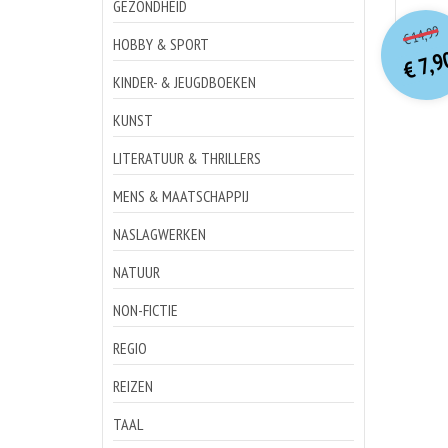
GEZONDHEID
o
Hu
14,99
€
p
p
HOBBY & SPORT
7,9
€
KINDER- & JEUGDBOEKEN
KUNST
LITERATUUR & THRILLERS
MENS & MAATSCHAPPIJ
NASLAGWERKEN
NATUUR
NON-FICTIE
REGIO
REIZEN
TAAL