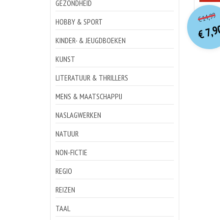
GEZONDHEID
o
Hu
14,99
€
p
p
HOBBY & SPORT
7,9
€
KINDER- & JEUGDBOEKEN
KUNST
LITERATUUR & THRILLERS
MENS & MAATSCHAPPIJ
NASLAGWERKEN
NATUUR
NON-FICTIE
REGIO
REIZEN
TAAL