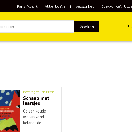
Ramsjkrant
Alle boeken in webwinkel
Boekwinkel Utr
Log
Zoeken
Maritgen Matter
Schaap met
laarsjes
Op een koude
winteravond
belandt de
hongerige ...