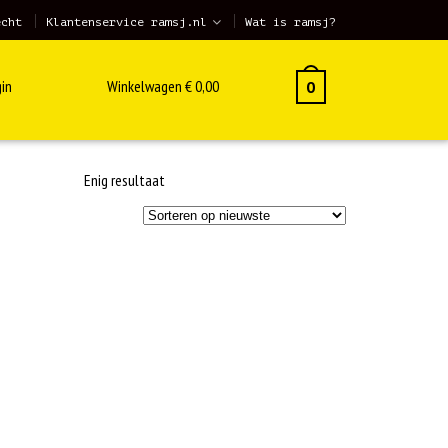
echt
Klantenservice ramsj.nl
Wat is ramsj?
in
Winkelwagen
€
0,00
0
Enig resultaat