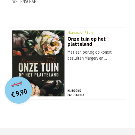
WETENSCHAP
Margery Fish
Onze tuin op het
platteland
Met een oorlog op komst
besluiten Margery en ...
O
orspr
onkelijke
Huidige
22,50
€
prijs
prijs
9,90
HL BOOKS
was:
€
is:
PAP - 168 BLZ
€ 22,50.
€ 9,90.