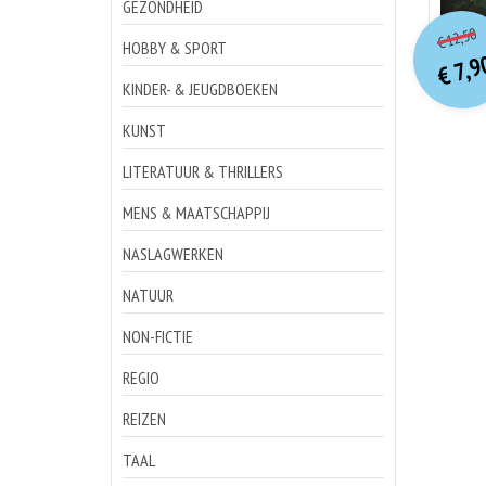
GEZONDHEID
o
Hu
12,50
€
p
p
HOBBY & SPORT
7,9
€
KINDER- & JEUGDBOEKEN
KUNST
LITERATUUR & THRILLERS
MENS & MAATSCHAPPIJ
NASLAGWERKEN
NATUUR
NON-FICTIE
REGIO
REIZEN
TAAL