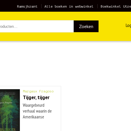
Ramsjkrant
Alle boeken in webwinkel
Boekwinkel Utr
Log
Zoeken
Margaux Fragoso
Tijger, tijger
Waargebeurd
verhaal waarin de
Amerikaanse
auteur ...