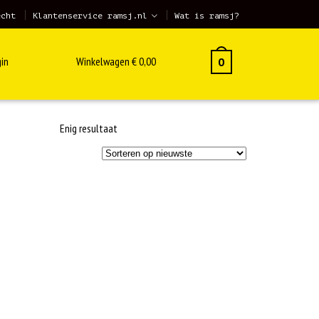
echt
Klantenservice ramsj.nl
Wat is ramsj?
in
Winkelwagen
€
0,00
0
Enig resultaat