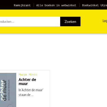
Ramsjkrant
Alle boeken in webwinkel
Boekwinkel Utr
Log
Zoeken
Marga Minco
Achter de
muur
In ‘Achter de muur’
staan de ...