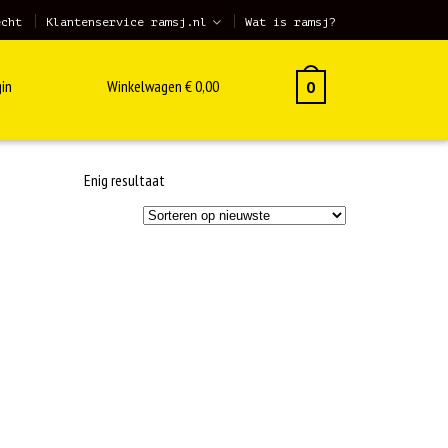
echt
Klantenservice ramsj.nl
Wat is ramsj?
in
Winkelwagen
€
0,00
0
Enig resultaat