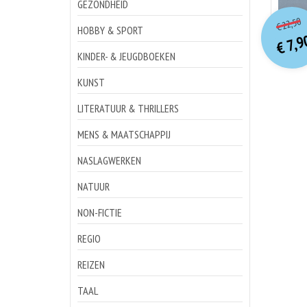
GEZONDHEID
o
Hu
22,50
€
p
p
HOBBY & SPORT
7,9
€
KINDER- & JEUGDBOEKEN
KUNST
LITERATUUR & THRILLERS
MENS & MAATSCHAPPIJ
NASLAGWERKEN
NATUUR
NON-FICTIE
REGIO
REIZEN
TAAL