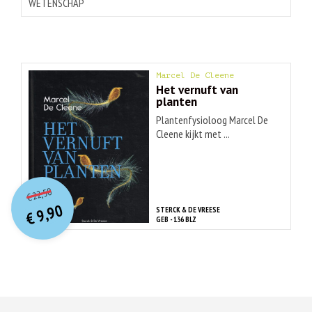
WETENSCHAP
Marcel De Cleene
Het vernuft van
planten
Plantenfysioloog Marcel De
Cleene kijkt met ...
O
orspr
onkelijke
Huidige
22,50
€
prijs
prijs
9,90
STERCK & DE VREESE
was:
€
is:
GEB - 136 BLZ
€ 22,50.
€ 9,90.