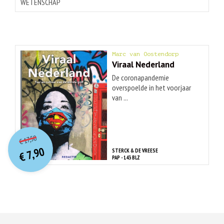
WETENSCHAP
Marc van Oostendorp
Viraal Nederland
De coronapandemie
overspoelde in het voorjaar
van ...
O
orspr
onkelijke
Huidige
17,50
€
prijs
prijs
7,90
STERCK & DE VREESE
was:
€
is:
PAP - 143 BLZ
€ 17,50.
€ 7,90.