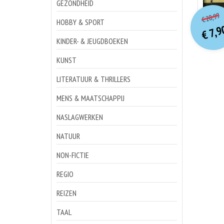
GEZONDHEID
o
Hu
20,99
€
p
p
HOBBY & SPORT
7,9
€
KINDER- & JEUGDBOEKEN
KUNST
LITERATUUR & THRILLERS
MENS & MAATSCHAPPIJ
NASLAGWERKEN
NATUUR
NON-FICTIE
REGIO
REIZEN
TAAL