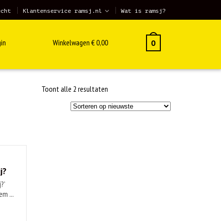
echt
Klantenservice ramsj.nl
Wat is ramsj?
in
Winkelwagen
€
0,00
0
Gesorteerd
Toont alle 2 resultaten
op
nieuwste
j?
j?’
em ...