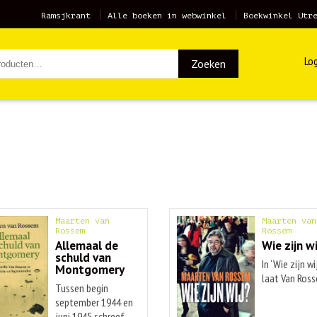
Ramsjkrant
Alle boeken in webwinkel
Boekwinkel Utr
Log
Zoeken
Maarten van
Maarten van
Rossem
Rossem
Allemaal de
Wie zijn wi
schuld van
In ‘Wie zijn wi
Montgomery
laat Van Ross
Tussen begin
september 1944 en
juni 1945 schreef ...