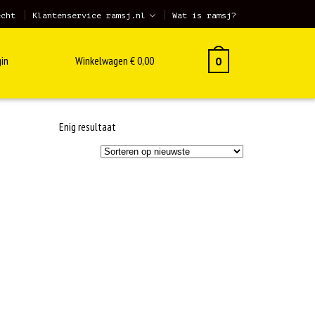
echt
Klantenservice ramsj.nl
Wat is ramsj?
in
Winkelwagen
€
0,00
0
Enig resultaat