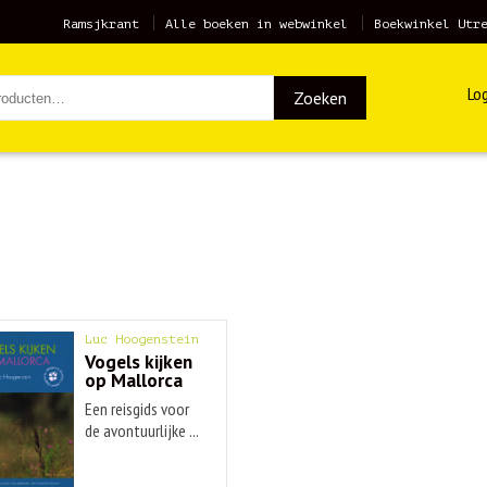
Ramsjkrant
Alle boeken in webwinkel
Boekwinkel Utr
Log
Zoeken
Luc Hoogenstein
Vogels kijken
op Mallorca
Een reisgids voor
de avontuurlijke ...