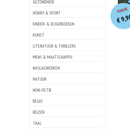
GEZONDHEID
o
Hu
22,95
€
p
p
HOBBY & SPORT
9,9
€
KINDER- & JEUGDBOEKEN
KUNST
LITERATUUR & THRILLERS
MENS & MAATSCHAPPIJ
NASLAGWERKEN
NATUUR
NON-FICTIE
REGIO
REIZEN
TAAL