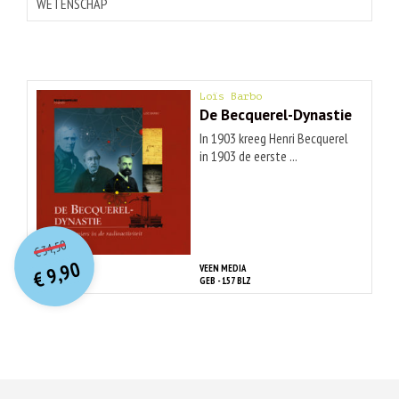
WETENSCHAP
Loïs Barbo
De Becquerel-Dynastie
In 1903 kreeg Henri Becquerel
in 1903 de eerste ...
O
orspr
onkelijke
Huidige
34,50
€
prijs
prijs
9,90
VEEN MEDIA
was:
€
is:
GEB - 157 BLZ
€ 34,50.
€ 9,90.