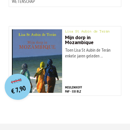
WETENSCHAP
Lisa St Aubin de Terán
Mijn dorp in
Mozambique
Toen Lisa St Aubin de Terán
enkele jaren geleden ...
O
orspr
onkelijke
Huidige
19,90
€
prijs
prijs
7,90
MEULENHOFF
was:
€
is:
PAP - 335 BLZ
€ 19,90.
€ 7,90.