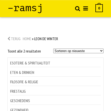
–ramsj
0
TERUG
HOME
»
LEON DE WINTER
Gesorteerd
Toont alle 2 resultaten
op
nieuwste
ESOTERIE & SPIRITUALITEIT
ETEN & DRINKEN
FILOSOFIE & RELIGIE
FRIESTALIG
GESCHIEDENIS
GEZONDHEID