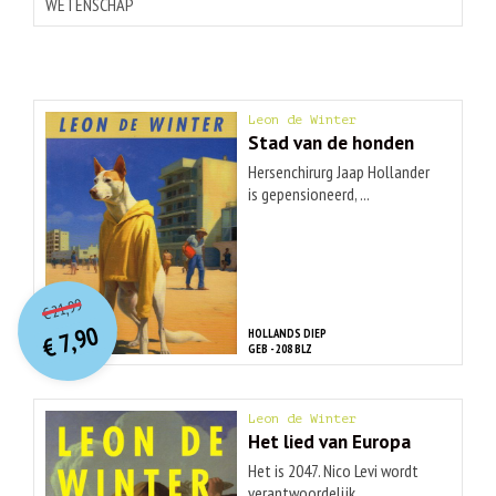
WETENSCHAP
Leon de Winter
Stad van de honden
Hersenchirurg Jaap Hollander
is gepensioneerd, ...
O
orspr
onkelijke
Huidige
21,99
€
prijs
prijs
7,90
HOLLANDS DIEP
was:
€
is:
GEB - 208 BLZ
€ 21,99.
€ 7,90.
Leon de Winter
Het lied van Europa
Het is 2047. Nico Levi wordt
verantwoordelijk ...