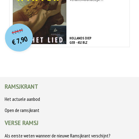
O
orspr
onkelijke
Huidige
24,99
€
prijs
prijs
7,90
HOLLANDS DIEP
was:
€
is:
GEB - 432 BLZ
€ 24,99.
€ 7,90.
RAMSJKRANT
Het actuele aanbod
Open de ramsjkrant
VERSE RAMSJ
Als eerste weten wanneer de nieuwe Ramsjkrant verschijnt?