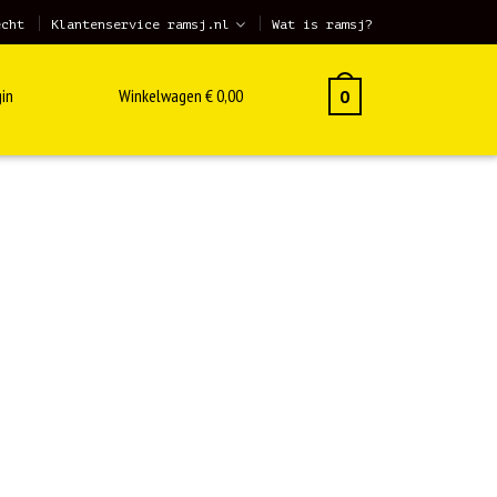
echt
Klantenservice ramsj.nl
Wat is ramsj?
in
Winkelwagen
€
0,00
0