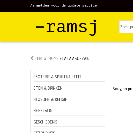
Aanmelden voor de update service
–ramsj
TERUG
HOME
»
LAILA ABOEZAID
ESOTERIE & SPIRITUALITEIT
ETEN & DRINKEN
Sorry, no po
FILOSOFIE & RELIGIE
FRIESTALIG
GESCHIEDENIS