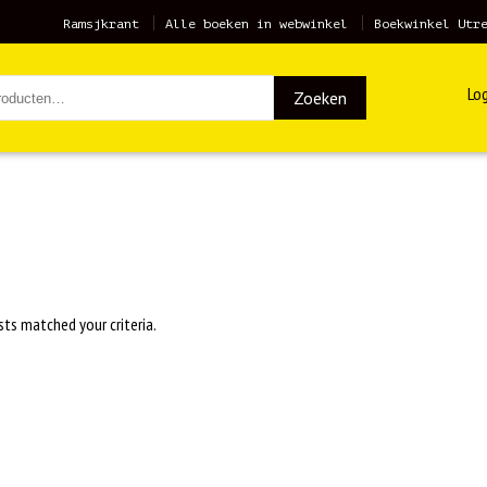
Ramsjkrant
Alle boeken in webwinkel
Boekwinkel Utr
Log
Zoeken
sts matched your criteria.