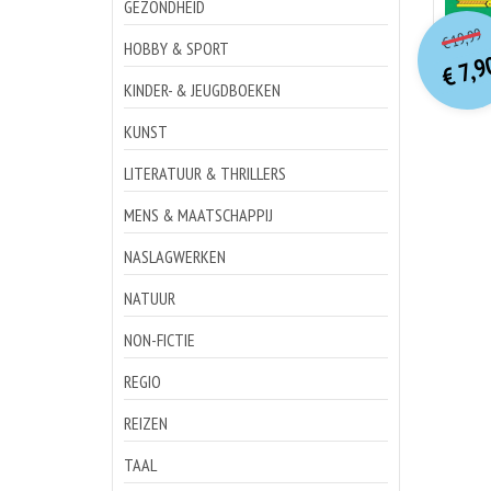
GEZONDHEID
o
Hu
19,99
€
p
p
HOBBY & SPORT
7,9
€
KINDER- & JEUGDBOEKEN
KUNST
LITERATUUR & THRILLERS
MENS & MAATSCHAPPIJ
NASLAGWERKEN
NATUUR
NON-FICTIE
REGIO
REIZEN
TAAL