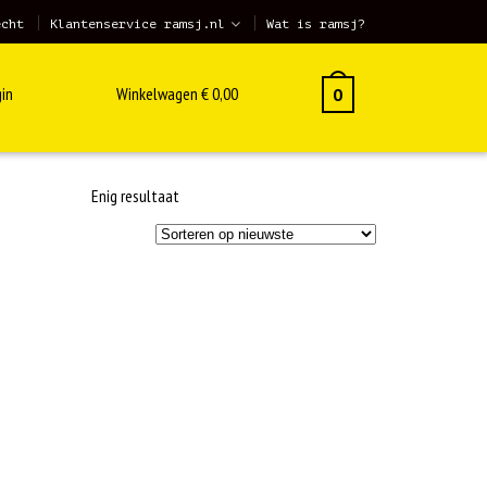
echt
Klantenservice ramsj.nl
Wat is ramsj?
in
Winkelwagen
€
0,00
0
Enig resultaat