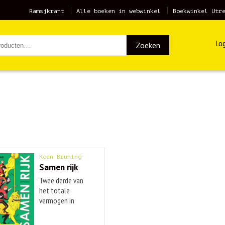
Ramsjkrant
Alle boeken in webwinkel
Boekwinkel Utr
Log
Zoeken
Koen Bruning
Samen rijk
Twee derde van
het totale
vermogen in
Nederland ...