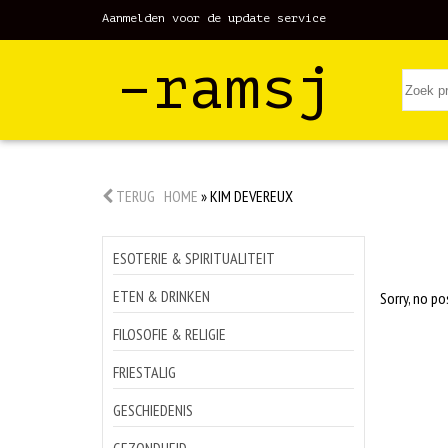
Aanmelden voor de update service
–ramsj
TERUG
HOME
»
KIM DEVEREUX
ESOTERIE & SPIRITUALITEIT
ETEN & DRINKEN
Sorry, no po
FILOSOFIE & RELIGIE
FRIESTALIG
GESCHIEDENIS