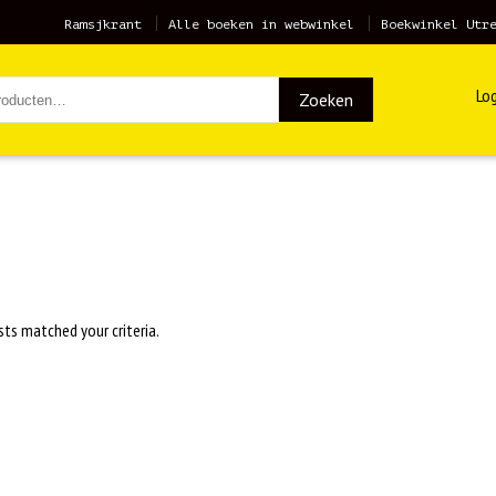
Ramsjkrant
Alle boeken in webwinkel
Boekwinkel Utr
Log
Zoeken
sts matched your criteria.