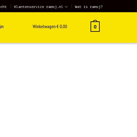
echt
Klantenservice ramsj.nl
Wat is ramsj?
in
Winkelwagen
€
0,00
0