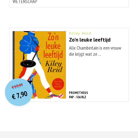
WETENSCHAP
Kiley Reid
Zo’n leuke leeftijd
Alix Chamberlain is een vrouw
die krijgt wat ze ...
O
orspr
onkelijke
Huidige
19,99
€
prijs
prijs
7,90
PROMETHEUS
was:
€
is:
PAP - 336 BLZ
€ 19,99.
€ 7,90.