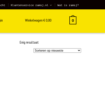
echt
Klantenservice ramsj.nl
Wat is ramsj?
in
Winkelwagen
€
0,00
0
Enig resultaat