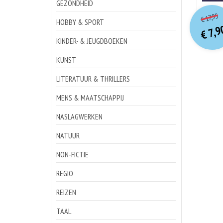
GEZONDHEID
o
Hu
17,95
€
p
p
HOBBY & SPORT
7,9
€
KINDER- & JEUGDBOEKEN
KUNST
LITERATUUR & THRILLERS
MENS & MAATSCHAPPIJ
NASLAGWERKEN
NATUUR
NON-FICTIE
REGIO
REIZEN
TAAL