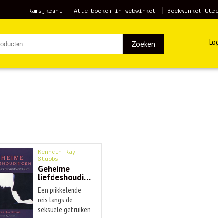
Ramsjkrant
Alle boeken in webwinkel
Boekwinkel Utr
Log
Zoeken
Kenneth Ray
Stubbs
Geheime
liefdeshoudingen
Een prikkelende
reis langs de
seksuele gebruiken