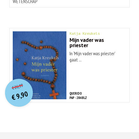
WETENSCHAP
Katja Kreukels
Mijn vader was
priester
In ‘Mijn vader was priester’
gaat ...
O
orspr
onkelijke
Huidige
26,99
€
prijs
prijs
9,90
QUERIDO
was:
€
is:
PAP - 284 BLZ
€ 26,99.
€ 9,90.